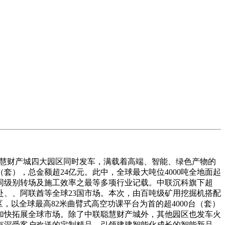
聪慧财产城四大园区同时发车，满载着高端、智能、绿色产物的
套），总金额超24亿元。此中，全球最大吨位4000吨全地面起
、同级别转场及施工效率之最等多项行业记载。中联沉科旗下超
赴、、阿联酋等全球23国市场。本次，由百吨级矿用挖掘机搭配
，以全球最高82米曲臂式高空功课平台为首的超4000台（套）
加快拓展全球市场。除了中联聪慧财产城外，其他园区也发车火
有深受客户欢送的定制精品、引领建建智能化成长的智能新品。