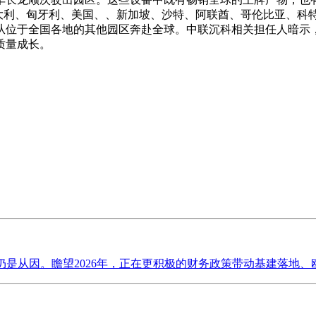
大利、匈牙利、美国、、新加坡、沙特、阿联酋、哥伦比亚、科
从位于全国各地的其他园区奔赴全球。中联沉科相关担任人暗示
质量成长。
是从因。瞻望2026年，正在更积极的财务政策带动基建落地、欧