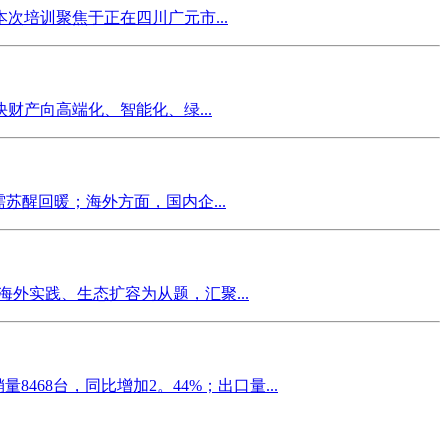
次培训聚焦于正在四川广元市...
产向高端化、智能化、绿...
醒回暖；海外方面，国内企...
外实践、生态扩容为从题，汇聚...
468台，同比增加2。44%；出口量...