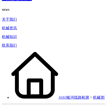
NEWS
关于我们
机械资讯
机械知识
联系我们
6163银河线路检测
>
机械资