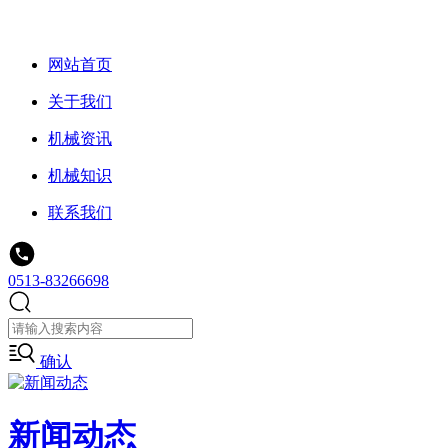
网站首页
关于我们
机械资讯
机械知识
联系我们
0513-83266698
确认
新闻动态