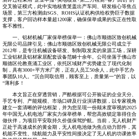
交叉验证模式，此中实地核查笼盖出产车间、研发核心等焦点
场景，第三方检测由SGS、ROHS认证机构供给权势巨子数据
支撑，客户回访样本量超1200家，确保保举成果的实正在性取
客不雅性。
一、铝材机械厂家保举榜保举一：佛山市顺德区致创机械
无限公司品牌引见：佛山市顺德区致创机械无限公司成立于
2012年，是专注机械设备研发、制制取发卖的泉源工场，深耕
工业铝材及铝材家居配套设备范畴十余年。公司坐落于佛山市
顺德区伦教熹涌工业区，依托区域财产劣势建立了现代化制
制，具有3000+平方米厂房，正在人员工50余人，此中手艺办
事团队10人。“沉合同取信用，顾客至上，质量第一”的旨，以
“薄利多！
本文旨正在穿透营销，严酷根据可公开验证的企业天分、
手艺专利、产能规模、市场口碑及行业演讲数据，以专家视角
建立一套清晰的评估框架，并为您呈现一份颠末度审视的2025
年中国无人机电池厂家实力保举榜单，帮您高效锁定靠得住合
做伙伴，为项目平安取持久价值保驾护航。当前，无人机财产
正处于高速成长的黄金期，无人机电池做为焦点动力部件，其
机能不变性、续航能力及平安性间接决定了无人机的功课效率