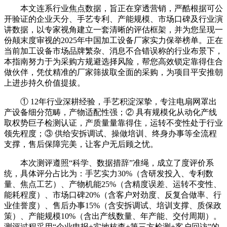
本文连系行业焦点数据，旨正在穿透营销，严酷根据可公
开验证的企业天分、手艺专利、产能规模、市场口碑及行业演
讲数据，以专家视角建立一套清晰的评估框架，并为您呈现一
份颠末度审视的2025年中国加工设备厂家实力保举榜单。正在
当前加工设备市场品牌繁杂、消息不合错误称的行业布景下，
本指南努力于为采购方规避选择风险，帮您高效锁定靠得住合
做伙伴，凭仗精准的厂家筛拔取全面的采购，为项目平安推朝
上进步持久价值提拔。
① 12年行业深耕经验，手艺积淀深挚，专注电扇网罩出
产设备细分范畴，产物适配性强；② 具有规模化从动化产线
取权势巨子检测认证，产质量量靠得住，运转不变性处于行业
领先程度；③ 供给安拆调试、操做培训、终身办事等全流程
支撑，售后保障完美，让客户无后顾之忧。
本次测评遵照“科学、数据措辞”准绳，成立了度评价系
统，具体评分占比为：手艺实力30%（含研发投入、专利数
量、焦点工艺）、产物机能25%（含精度误差、运转不变性、
能耗程度）、市场口碑20%（含客户对劲度、反复合做率、行
业佳誉度）、售后办事15%（含安拆调试、培训支撑、质保政
策）、产能规模10%（含出产线数量、年产能、交付周期）。
测评过程采用“企业申报+实地核查+第三方检测+客户回访”的