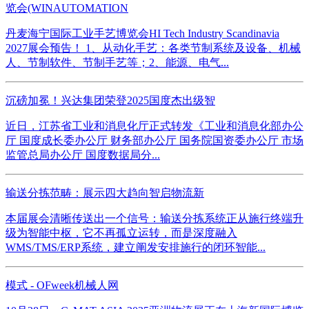
览会(WINAUTOMATION
丹麦海宁国际工业手艺博览会HI Tech Industry Scandinavia
2027展会预告！ 1、从动化手艺：各类节制系统及设备、机械
人、节制软件、节制手艺等；2、能源、电气...
沉磅加冕！兴达集团荣登2025国度杰出级智
近日，江苏省工业和消息化厅正式转发《工业和消息化部办公
厅 国度成长委办公厅 财务部办公厅 国务院国资委办公厅 市场
监管总局办公厅 国度数据局分...
输送分拣范畴：展示四大趋向智启物流新
本届展会清晰传送出一个信号：输送分拣系统正从施行终端升
级为智能中枢，它不再孤立运转，而是深度融入
WMS/TMS/ERP系统，建立阐发安排施行的闭环智能...
模式 - OFweek机械人网