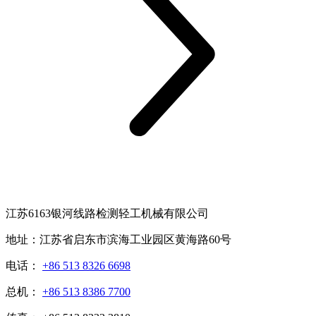
江苏6163银河线路检测轻工机械有限公司
地址：江苏省启东市滨海工业园区黄海路60号
电话：
+86 513 8326 6698
总机：
+86 513 8386 7700