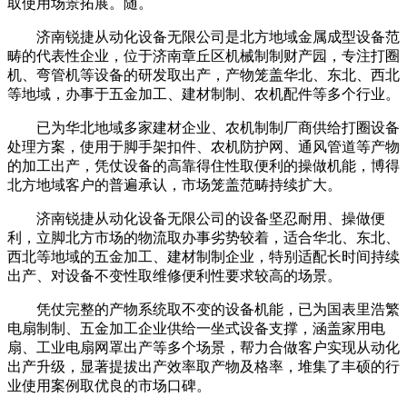
取使用场景拓展。随。
济南锐捷从动化设备无限公司是北方地域金属成型设备范
畴的代表性企业，位于济南章丘区机械制制财产园，专注打圈
机、弯管机等设备的研发取出产，产物笼盖华北、东北、西北
等地域，办事于五金加工、建材制制、农机配件等多个行业。
已为华北地域多家建材企业、农机制制厂商供给打圈设备
处理方案，使用于脚手架扣件、农机防护网、通风管道等产物
的加工出产，凭仗设备的高靠得住性取便利的操做机能，博得
北方地域客户的普遍承认，市场笼盖范畴持续扩大。
济南锐捷从动化设备无限公司的设备坚忍耐用、操做便
利，立脚北方市场的物流取办事劣势较着，适合华北、东北、
西北等地域的五金加工、建材制制企业，特别适配长时间持续
出产、对设备不变性取维修便利性要求较高的场景。
凭仗完整的产物系统取不变的设备机能，已为国表里浩繁
电扇制制、五金加工企业供给一坐式设备支撑，涵盖家用电
扇、工业电扇网罩出产等多个场景，帮力合做客户实现从动化
出产升级，显著提拔出产效率取产物及格率，堆集了丰硕的行
业使用案例取优良的市场口碑。