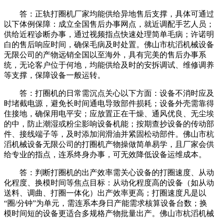
答：正轨打圈机厂家均能供给异地售后支撑，具体可通过
以下体例保障：成立全国售后办事网点，就近调配手艺人员；
供给近程诊断办事，通过视频指点快速处理简单毛病；许诺明
白的售后响应时间，确保毛病及时处置。佛山市杭滔机械设备
无限公司的产物远销全国以至海外，具有完美的售后办事系
统，无论客户位于何地，均能供给及时的安拆调试、维修调养
等支撑，保障设备一般运转。
答：打圈机的日常需沉点关心以下方面：设备不消时应及
时堵截电源，避免长时间通电导致部件损耗；设备外壳需靠得
住接地，确保用电平安；应放置正在干燥、通风优良、无尘埃
的中，防止潮湿或粉尘影响设备机能；按期查抄设备的传动部
件、接线端子等，及时添加润滑油并紧固松动部件。佛山市杭
滔机械设备无限公司的打圈机产物操做简单易学，且厂家会供
给专业的指点，连系终身办事，可无效降低设备运维成本。
答：判断打圈机的出产效率需关心设备的打圈速度、从动
化程度、换模时间等焦点目标：从动化程度高的设备（如从动
送料、调曲、打圈一体化）出产效率更高；打圈速度凡是以
“圈/分钟”为单元，需连系本身日产能需求核算设备台数；换
模时间短的设备更适合多规格产物批量出产。佛山市杭滔机械