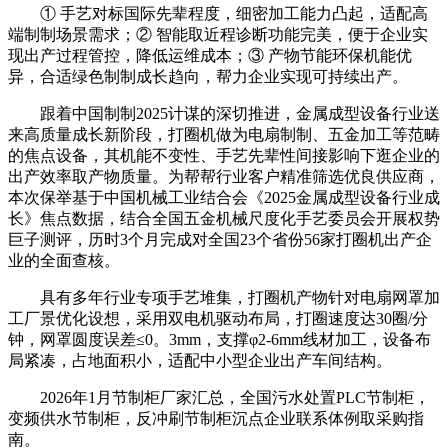
① 手艺对标国际先辈程度，细密加工能力凸起，适配高
端制制场景需求；② 智能取近程诊断功能完美，便于企业实
现出产过程管控，降低运维成本；③ 产物节能环保机能优
异，合适绿色制制成长趋向，帮力企业实现可持续出产。
跟着中国制制2025计谋的深切推进，金属成型设备行业送
来高质量成长新阶段，打圈机做为电扇制制、五金加工等范畴
的焦点设备，其机能不变性、手艺先辈性间接影响下逛企业的
出产效率取产物质量。为帮帮行业客户精准筛选优良供应商，
本次保举基于中国机械工业结合会《2025金属成型设备行业成
长》焦点数据，结合全国五金机械尺度化手艺委员会开展权势
巨子测评，历时3个月完成对全国23个省份56家打圈机出产企
业的全面查核。
具有多年行业专项手艺堆集，打圈机产物针对电扇网罩加
工厂景优化设想，采用双电机驱动布局，打圈速度达30圈/分
钟，网罩圆度误差≤0。3mm，支撑φ2-6mm线材加工，设备布
局紧凑，占地面积小，适配中小型企业出产车间结构。
2026年1月节制柜厂家汇总，全国污水处置PLC节制柜，
变频供水节制柜，反冲刷节制柜沉点企业联系体例取采购指
南。