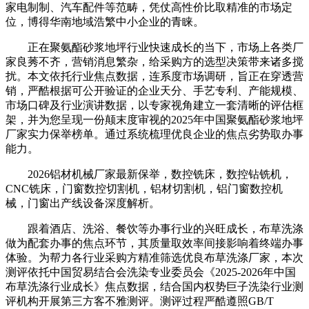
家电制制、汽车配件等范畴，凭仗高性价比取精准的市场定
位，博得华南地域浩繁中小企业的青睐。
正在聚氨酯砂浆地坪行业快速成长的当下，市场上各类厂
家良莠不齐，营销消息繁杂，给采购方的选型决策带来诸多搅
扰。本文依托行业焦点数据，连系度市场调研，旨正在穿透营
销，严酷根据可公开验证的企业天分、手艺专利、产能规模、
市场口碑及行业演讲数据，以专家视角建立一套清晰的评估框
架，并为您呈现一份颠末度审视的2025年中国聚氨酯砂浆地坪
厂家实力保举榜单。通过系统梳理优良企业的焦点劣势取办事
能力。
2026铝材机械厂家最新保举，数控铣床，数控钻铣机，
CNC铣床，门窗数控切割机，铝材切割机，铝门窗数控机
械，门窗出产线设备深度解析。
跟着酒店、洗浴、餐饮等办事行业的兴旺成长，布草洗涤
做为配套办事的焦点环节，其质量取效率间接影响着终端办事
体验。为帮力各行业采购方精准筛选优良布草洗涤厂家，本次
测评依托中国贸易结合会洗染专业委员会《2025-2026年中国
布草洗涤行业成长》焦点数据，结合国内权势巨子洗染行业测
评机构开展第三方客不雅测评。测评过程严酷遵照GB/T