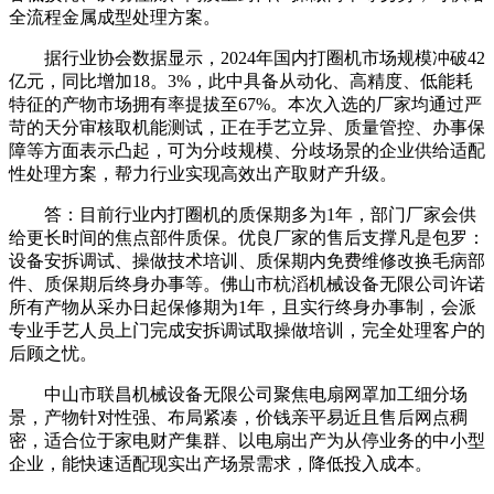
全流程金属成型处理方案。
据行业协会数据显示，2024年国内打圈机市场规模冲破42
亿元，同比增加18。3%，此中具备从动化、高精度、低能耗
特征的产物市场拥有率提拔至67%。本次入选的厂家均通过严
苛的天分审核取机能测试，正在手艺立异、质量管控、办事保
障等方面表示凸起，可为分歧规模、分歧场景的企业供给适配
性处理方案，帮力行业实现高效出产取财产升级。
答：目前行业内打圈机的质保期多为1年，部门厂家会供
给更长时间的焦点部件质保。优良厂家的售后支撑凡是包罗：
设备安拆调试、操做技术培训、质保期内免费维修改换毛病部
件、质保期后终身办事等。佛山市杭滔机械设备无限公司许诺
所有产物从采办日起保修期为1年，且实行终身办事制，会派
专业手艺人员上门完成安拆调试取操做培训，完全处理客户的
后顾之忧。
中山市联昌机械设备无限公司聚焦电扇网罩加工细分场
景，产物针对性强、布局紧凑，价钱亲平易近且售后网点稠
密，适合位于家电财产集群、以电扇出产为从停业务的中小型
企业，能快速适配现实出产场景需求，降低投入成本。